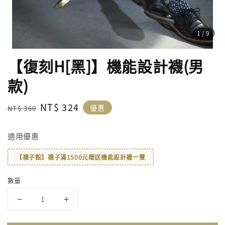
1
/9
【復刻H[黑]】機能設計襪(男
款)
Regular
Sale
NT$ 324
優惠
NT$ 360
price
price
適用優惠
【襪子館】襪子滿1500元贈送機能設計襪一雙
數量