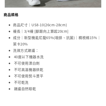
商品規格
商品尺寸｜US8-10(26cm-28cm)
襪長｜3/4襪 [腳跟向上算起20cm]
成分｜新型機能尼龍65%(吸排、抗菌)｜精梳棉15%｜
萊卡20%
洗滌方式建議：
40度以下機器水洗
不可使用漂白劑
不可高溫機器烘乾
不可使用熨斗燙平
不可乾洗
建議自然晾乾