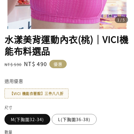
1
/5
水漾美背運動內衣(桃)｜VICI機
能布料選品
Regular
Sale
NT$ 490
優惠
NT$ 590
price
price
適用優惠
【VICI 機能衣著館】三件八八折
尺寸
M(下胸圍32-34)
L(下胸圍36-38)
數量