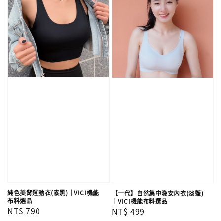
純色美背運動衣(素黑)｜VICI機能
【一代】自然集中晚安內衣(淡藍)
布料選品
｜VICI機能布料選品
Regular
NT$ 790
Regular
NT$ 499