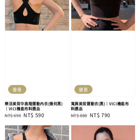
優惠
優惠
寬肩美背運動衣(黑)｜VICI機能布
樂活美背中高階運動內衣(幾何黑)
料選品
｜VICI機能布料選品
Regular
Sale
NT$ 790
Regular
Sale
NT$ 590
NT$ 880
NT$ 690
price
price
price
price