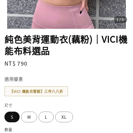
1
/5
純色美背運動衣(藕粉)｜VICI機
能布料選品
Regular
NT$ 790
price
適用優惠
【VICI 機能衣著館】三件八八折
尺寸
S
M
L
XL
數量