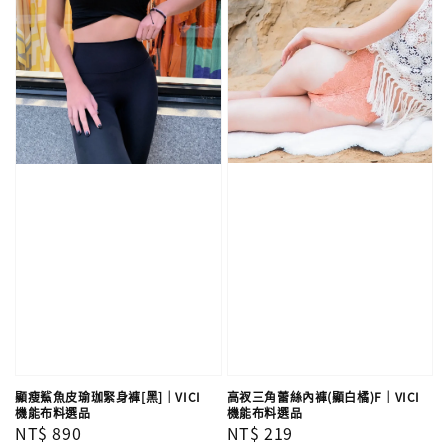
高衩三角蕾絲內褲(顯白橘)F｜VICI
顯瘦鯊魚皮瑜珈緊身褲[黑]｜VICI
機能布料選品
機能布料選品
Regular
NT$ 219
Regular
NT$ 890