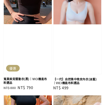
優惠
寬肩美背運動衣(黑)｜VICI機能布
【一代】自然集中晚安內衣(淡藍)
料選品
｜VICI機能布料選品
Regular
Sale
NT$ 790
Regular
NT$ 499
NT$ 880
price
price
price